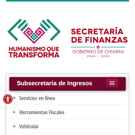
Subsecretaría de Ingresos
Abrir barra de herramientas
Inicio
Servicios en línea
Legislación
Herramientas Fiscales
Pago de Derechos
Servicios
Constancia de No Adeudos Fiscales
Vehícular
Recargos Federales
Constancia de No Inhabilitación
Notificaciones por Estrados