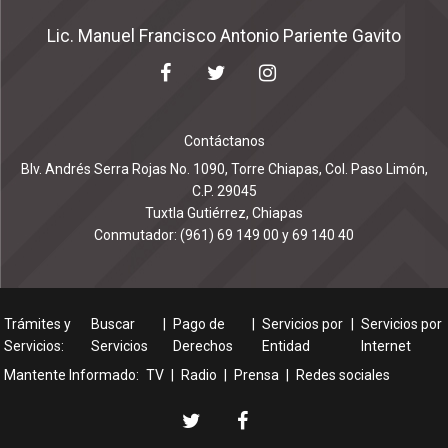
Lic. Manuel Francisco Antonio Pariente Gavito
Contáctanos
Blv. Andrés Serra Rojas No. 1090, Torre Chiapas, Col. Paso Limón,
C.P. 29045
Tuxtla Gutiérrez, Chiapas
Conmutador: (961) 69 149 00 y 69 140 40
Trámites y
Buscar
|
Pago de
|
Servicios por
|
Servicios por
Servicios:
Servicios
Derechos
Entidad
Internet
Mantente Informado:
TV
|
Radio
|
Prensa
|
Redes sociales