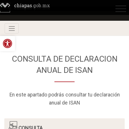
4
chiapas
.gob.mx
chiapas
.gob.mx
Abrir barra de herramientas
CONSULTA DE DECLARACION
ANUAL DE ISAN
En este apartado podrás consultar tu declaración
anual de ISAN
CONSULTA